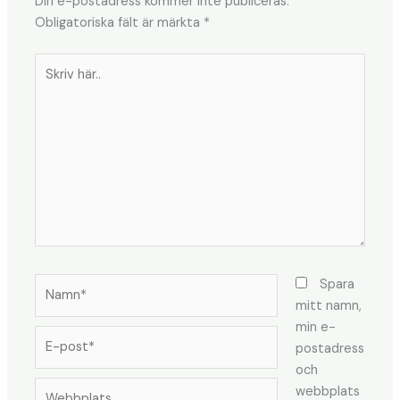
Din e-postadress kommer inte publiceras.
Obligatoriska fält är märkta
*
Skriv
här..
Namn*
Spara
mitt namn,
min e-
E-
postadress
post*
och
Webbplats
webbplats