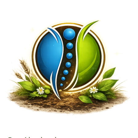
Om
Akademin