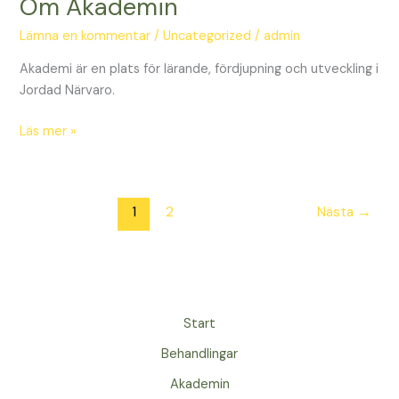
Om Akademin
Lämna en kommentar
/
Uncategorized
/
admin
Akademi är en plats för lärande, fördjupning och utveckling i
Jordad Närvaro.
Läs mer »
1
2
Nästa
→
Start
Behandlingar
Akademin