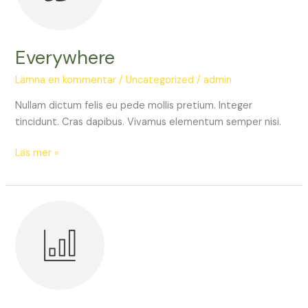
Everywhere
Lämna en kommentar
/
Uncategorized
/
admin
Nullam dictum felis eu pede mollis pretium. Integer
tincidunt. Cras dapibus. Vivamus elementum semper nisi.
Läs mer »
Measureable