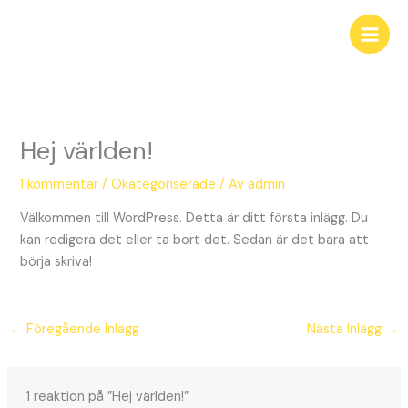
Hoppa
till
innehåll
Hej världen!
1 kommentar
/
Okategoriserade
/ Av
admin
Välkommen till WordPress. Detta är ditt första inlägg. Du
kan redigera det eller ta bort det. Sedan är det bara att
börja skriva!
←
Föregående Inlägg
Nästa Inlägg
→
1 reaktion på ”Hej världen!”